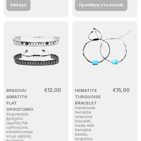
Επιλογή
Προσθήκη στο καλάθι
€
12,00
€
15,00
ΒΡΑΧΙΌΛΙ
HEMATITE
ΑΙΜΑΤΊΤΗ
TURQUOISE
FLAT
BRACELET
Handmade
ΟΡΘΟΓΏΝΙΟ
hematite
Χειροποίητο
turquoise
βραχιόλι
bracelet,
αιματίτη flat
made with
ορθογώνιο,
hematite
κατασκευασμέ
beads,
νο με υψηλής
turquoise
ποιότητας