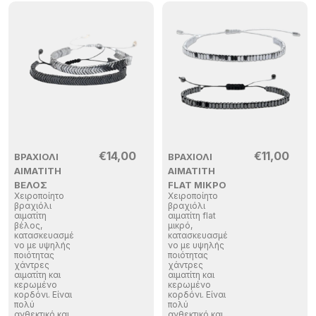
€
14,00
€
11,00
ΒΡΑΧΙΌΛΙ
ΒΡΑΧΙΌΛΙ
ΑΙΜΑΤΊΤΗ
ΑΙΜΑΤΊΤΗ
ΒΈΛΟΣ
FLAT ΜΙΚΡΌ
Χειροποίητο
Χειροποίητο
βραχιόλι
βραχιόλι
αιματίτη
αιματίτη flat
βέλος,
μικρό,
κατασκευασμέ
κατασκευασμέ
νο με υψηλής
νο με υψηλής
ποιότητας
ποιότητας
χάντρες
χάντρες
αιματίτη και
αιματίτη και
κερωμένο
κερωμένο
κορδόνι. Είναι
κορδόνι. Είναι
πολύ
πολύ
ανθεκτικό και
ανθεκτικό και