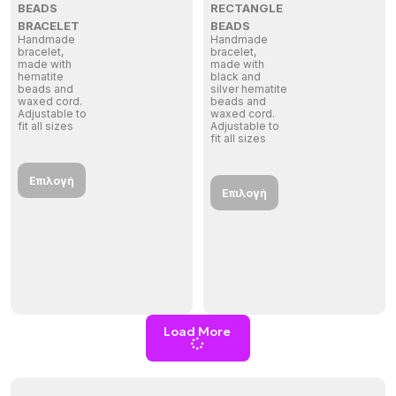
BEADS
RECTANGLE
BRACELET
BEADS
Handmade
Handmade
bracelet,
bracelet,
made with
made with
hematite
black and
beads and
silver hematite
waxed cord.
beads and
Adjustable to
waxed cord.
fit all sizes
Adjustable to
fit all sizes
Επιλογή
Επιλογή
Load More