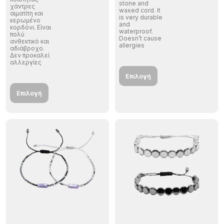
stone and
χάντρες
waxed cord. It
αιματίτη και
is very durable
κερωμένο
and
κορδόνι. Είναι
waterproof.
πολύ
Doesn’t cause
ανθεκτικό και
allergies
αδιάβροχο.
Δεν προκαλεί
αλλεργίες
Επιλογή
Επιλογή