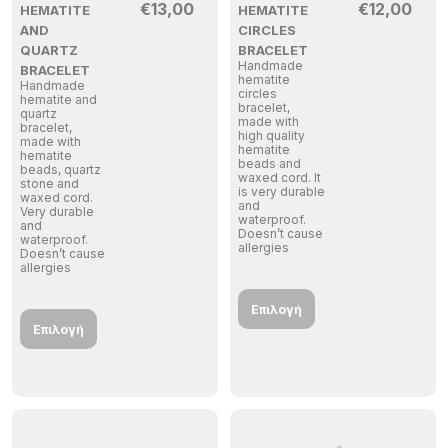
€
13,00
€
12,00
HEMATITE
HEMATITE
AND
CIRCLES
QUARTZ
BRACELET
Handmade
BRACELET
hematite
Handmade
circles
hematite and
bracelet,
quartz
made with
bracelet,
high quality
made with
hematite
hematite
beads and
beads, quartz
waxed cord. It
stone and
is very durable
waxed cord.
and
Very durable
waterproof.
and
Doesn’t cause
waterproof.
allergies
Doesn’t cause
allergies
Επιλογή
Επιλογή