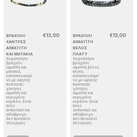
€
13,00
€
13,00
ΒΡΑΧΙΌΛΙ
ΒΡΑΧΙΌΛΙ
ΧΆΝΤΡΕΣ
ΑΙΜΑΤΊΤΗ
ΑΙΜΑΤΊΤΗ
ΒΈΛΟΣ
ΚΑΙ ΜΑΤΆΚΙΑ
ΠΛΑΤΎ
Χειροποίητο
Χειροποίητο
βραχιόλι
βραχιόλι
αιματίτη και
αιματίτη βέλος
ματάκια,
πλατύ,
κατασκευασμέ
κατασκευασμέ
νο με υψηλής
νο με υψηλής
ποιότητας
ποιότητας
χάντρες
χάντρες
αιματίτη και
αιματίτη και
κερωμένο
κερωμένο
κορδόνι. Είναι
κορδόνι. Είναι
πολύ
πολύ
ανθεκτικό και
ανθεκτικό και
αδιάβροχο.
αδιάβροχο.
Δεν προκαλεί
Δεν προκαλεί
αλλεργίες
αλλεργίες