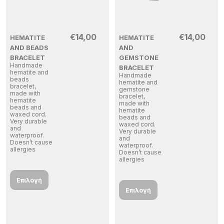
€
14,00
€
14,00
HEMATITE
HEMATITE
AND BEADS
AND
BRACELET
GEMSTONE
Handmade
BRACELET
hematite and
Handmade
beads
hematite and
bracelet,
gemstone
made with
bracelet,
hematite
made with
beads and
hematite
waxed cord.
beads and
Very durable
waxed cord.
and
Very durable
waterproof.
and
Doesn’t cause
waterproof.
allergies
Doesn’t cause
allergies
Επιλογή
Επιλογή