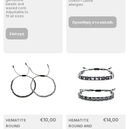
Doesn’t cause
beads and
allergies
waxed cord.
Adjustable to
fit all sizes
Προσθήκη στο καλάθι
Επιλογή
€
10,00
€
14,00
HEMATITE
HEMATITE
ROUND
ROUND AND